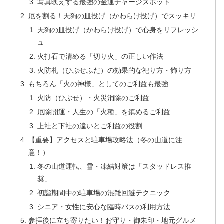
写真映えする最強の金運チャージスポット
厄を割る！天狗の皿投げ（かわらけ投げ）でスッキリ
天狗の皿投げ（かわらけ投げ）で心身をリフレッシ
ュ
火打石で清める「切り火」の正しい作法
火防札（ひぶせふだ）の効果的な祀り方・飾り方
もちろん「火の神様」としてのご利益も最強
火防（ひぶせ）・火災消除のご利益
厄除開運・人生の「火種」を鎮めるご利益
上社と下社の違いとご利益の役割
【重要】アクセスと駐車場攻略法（冬の山道に注
意！）
冬の山道運転、雪・凍結対策は「スタッドレス推
奨」
初詣期間中の駐車場の混雑回避テクニック
シニア・女性に安心な臨時バスの利用方法
参拝後に立ち寄りたい！お守り・御朱印・地元グルメ