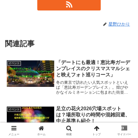
星野ひかり
関連記事
「デートにも最適！恵比寿ガーデ
イベント
ンプレイスのクリスマスマルシェ
と映えフォト巡りコース」
冬の東京で訪れたい人気スポットといえ
ば「恵比寿ガーデンプレイス」。煌びや
かなイルミネーションに包まれた街並み
の中で開催されるクリスマスマルシェ
は、毎年多くの人で賑わいます。この記
事では、恵比寿ガーデンプレイスの魅力
足立の花火2026穴場スポット
イベント
を余すことなく楽しむために...
は？場所取りの時間や混雑回避、
中止基準も紹介！
足立の花火2026を100%楽しむための完全
ガイド！完売した有料席に代わる高層レ
メニュー
ホーム
検索
トップ
サイドバー