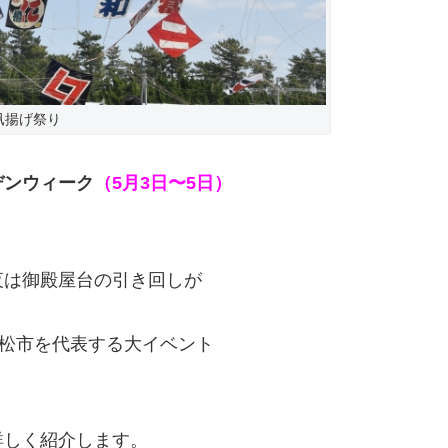
凧揚げ祭り
デンウィーク
（5月3日〜5日）
夜は御殿屋台の引き回しが
浜松市を代表する大イベント
詳しく紹介します。