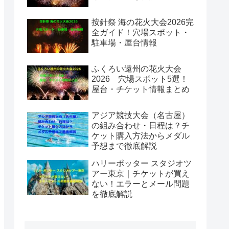
按針祭 海の花火大会2026完
全ガイド！穴場スポット・
駐車場・屋台情報
ふくろい遠州の花火大会
2026 穴場スポット5選！
屋台・チケット情報まとめ
アジア競技大会（名古屋）
の組み合わせ・日程は？チ
ケット購入方法からメダル
予想まで徹底解説
ハリーポッター スタジオツ
アー東京｜チケットが買え
ない！エラーとメール問題
を徹底解説