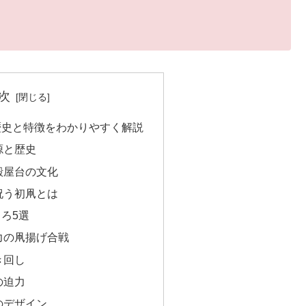
次
歴史と特徴をわかりやすく解説
源と歴史
殿屋台の文化
祝う初凧とは
ろ5選
力の凧揚げ合戦
き回し
の迫力
のデザイン