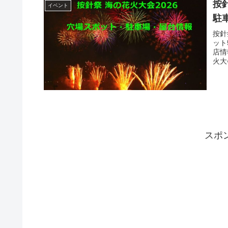
按
イベント
駐
按針
ット
店情
火大
スポ