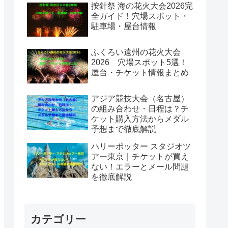
按針祭 海の花火大会2026完
全ガイド！穴場スポット・
駐車場・屋台情報
ふくろい遠州の花火大会
2026 穴場スポット5選！
屋台・チケット情報まとめ
アジア競技大会（名古屋）
の組み合わせ・日程は？チ
ケット購入方法からメダル
予想まで徹底解説
ハリーポッター スタジオツ
アー東京｜チケットが買え
ない！エラーとメール問題
を徹底解説
カテゴリー