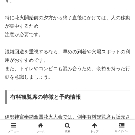
す。
特に花火開始前の夕方から終了直後にかけては、人の移動
が集中するため
注意が必要です。
混雑回避を重視するなら、早めの到着や穴場スポットの利
用がおすすめです。
また、トイレやコンビニも混み合うため、余裕を持った行
動を意識しましょう。
有料観覧席の特徴と予約情報
伊勢神宮奉納全国花火大会では、例年有料観覧席も販売さ
れます。
メニュー
ホーム
検索
トップ
サイドバー
有料席を利用すれば、場所取りの必要がなく、比較的快適